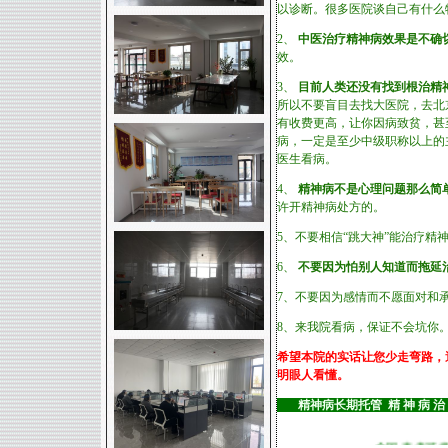
以诊断。很多医院谈自己有什么
2、
中医治疗精神病效果是不确
效。
3、
目前人类还没有找到根治精
所以不要盲目去找大医院，去北
有收费更高，让你因病致贫，甚
病，一定是至少中级职称以上的
医生看病。
4、
精神病不是心理问题那么简
许开精神病处方的。
5、不要相信“跳大神”能治疗
6、
不要因为怕别人知道而拖延
7、不要因为感情而不愿面对和
8、来我院看病，保证不会坑你
希望本院的实话让您少走弯路，
明眼人看懂。
精神病长期托管 精 神 病 治 疗
全国
患者可接