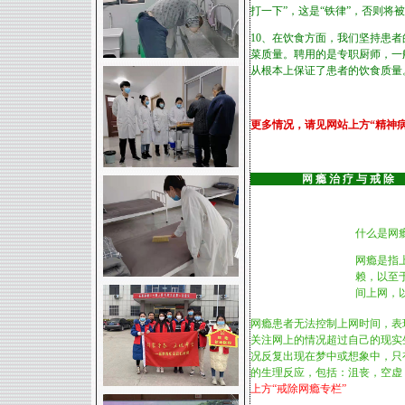
打一下”，这是“铁律”，否则将
10、在饮食方面，我们坚持患
菜质量。聘用的是专职厨师，一
从根本上保证了患者的饮食质量
更多情况，请见网站上方“精神病
网 瘾 治 疗 与 
什么是网
网瘾是指
赖，以至
间上网，
网瘾患者无法控制上网时间，表
关注网上的情况超过自己的现实
况反复出现在梦中或想象中，只
的生理反应，包括：沮丧，空虚
上方“戒除网瘾专栏”