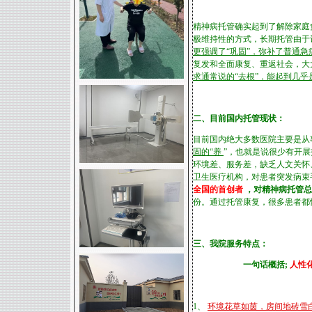
精神病托管确实起到了解除家庭
极维持性的方式，长期托管由于
更强调了“巩固”，弥补了普通
复发和全面康复、重返社会，大
求通常说的“去根”，能起到几
二、目前国内托管现状：
目前国内绝大多数医院主要是从
固的“养
”，也就是说很少有开
环境差、服务差，缺乏人文关怀
卫生医疗机构，对患者突发病束
全国的首创者
，对精神病托管
份。通过托管康复，很多患者都
三、我院服务特点：
一句话概括;
人性
1、
环境花草如茵，房间地砖雪