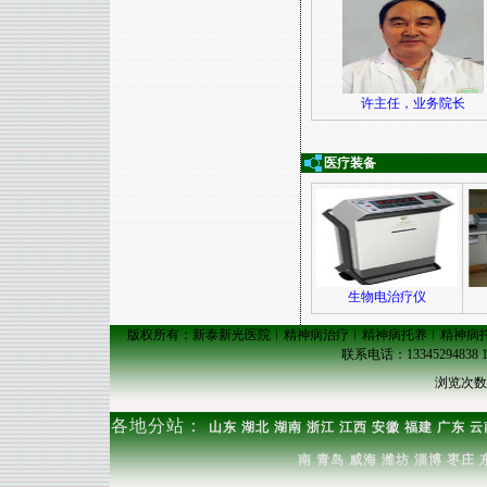
许主任，业务院长
医疗装备
生物电治疗仪
版权所有：新泰新光医院︱精神病治疗︱精神病托养︱精神病
联系电话：13345294838 17
浏览次
各地分站：
山东
湖北
湖南
浙江
江西
安徽
福建
广东
云
南
青岛
威海
潍坊
淄博
枣庄