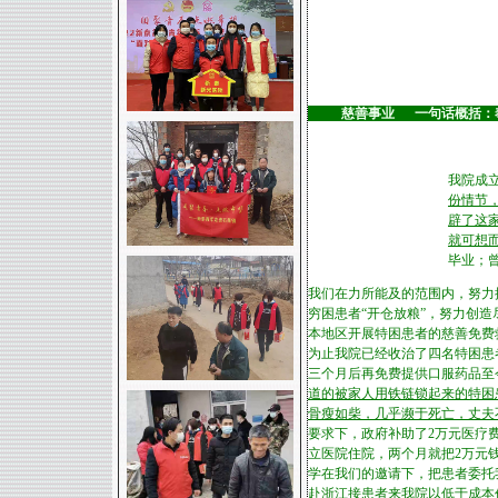
看医院大照片
慈善事业 一句话概括：
我院成
份情节
辟了这
就可想
毕业；
我们在力所能及的范围内，努力
穷困患者“开仓放粮”，努力创
本地区开展特困患者的慈善免费
为止我院已经收治了四名特困患
三个月后再免费提供口服药品至
道的被家人用铁链锁起来的特困
骨瘦如柴，几乎濒于死亡，丈夫
要求下，政府补助了2万元医疗
立医院住院，两个月就把2万元
学在我们的邀请下，把患者委托
赴浙江接患者来我院以低于成本