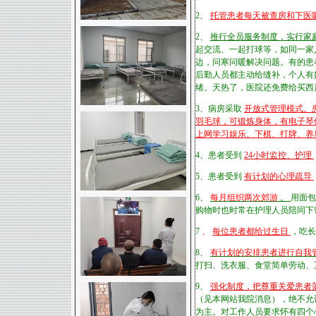
2、
托管患者每天被查房和下医
2、
推行全员服务制度，实行家
起交流、一起打球等，如同一家
边，问寒问暖解决问题。有的患
后勤人员都主动给缝补，个人有
绪。天热了，医院还免费给买西
3、病房采取
开放式管理模式。患
羽毛球，可锻炼身体，有电子琴
上网学习娱乐、下棋、打牌、养
4、患者受到
24小时监控、护理
5、患者受到
有计划的心理疏导
6、
每月组织两次郊游
。
用面包
购物时也时常在护理人员陪同下
7
、
每位患者都给过生日
，吃长
8、
有计划的安排患者进行自我
打扫、洗衣服、食堂简单劳动、
9、
强化制度，把尊重关爱患者
（见本网站我院消息），绝不允
为主。对工作人员要求怀有四个