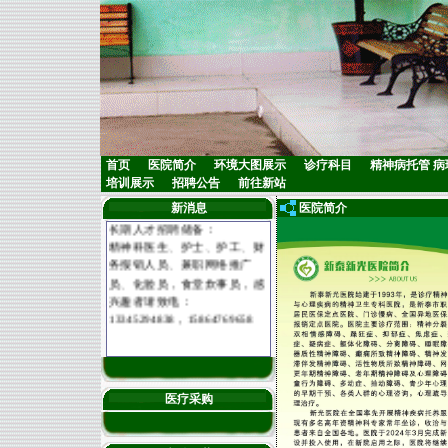
首页
医院简介
环境大图展示
诊疗科目
精神病托管
病
培训展示
招聘公告
前往新站
新消息
医院简介
长期人才招聘储备：
精神科医生、护士、护工、财
务报销人员、兼职网络推广
员、化验员，食堂炊事员，感
兴趣者请致电：
13345294838，15864769658
医疗采购