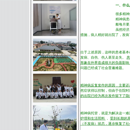
一、什么
很多精神
精神病患
般每月要
虽然经济
措施，病人稍好就出院了，发病
出于上述原因，这样的患者基本
发病、自伤、伤人甚至走失。
患
形象在外界造成很大的负面影响
问题已经成了社会普遍难题。
精神病反复发作的原因，主要还
然症状得以控制，但由于住院时
的出院已经为再次发作留下了隐
精神病托管，就是为解决这一难
护理和生活照料
，
受到长期的
（不发病）状态，逐步恢复了社